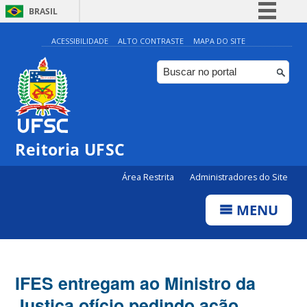
BRASIL
Simplifique!
ACESSIBILIDADE
ALTO CONTRASTE
MAPA DO SITE
Comunica BR
Participe
Acesso à informação
Legislação
Reitoria UFSC
Canais
Área Restrita
Administradores do Site
MENU
IFES entregam ao Ministro da
Justiça ofício pedindo ação