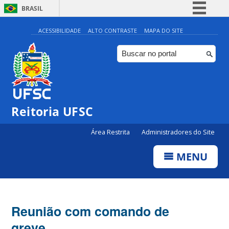
BRASIL
Simplifique!
ACESSIBILIDADE
ALTO CONTRASTE
MAPA DO SITE
Comunica BR
Participe
Acesso à informação
Legislação
Reitoria UFSC
Canais
Área Restrita
Administradores do Site
MENU
Reunião com comando de
greve