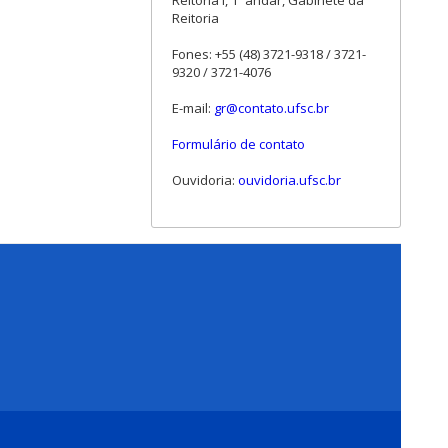
Reitoria I, 1º andar, Gabinete da
Reitoria
Fones: +55 (48) 3721-9318 / 3721-
9320 / 3721-4076
E-mail:
gr@contato.ufsc.br
Formulário de contato
Ouvidoria:
ouvidoria.ufsc.br