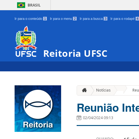
BRASIL
Ir para o conteúdo
1
Ir para o menu
2
Ir para a busca
3
Ir para o rodapé
4
Reitoria UFSC
»
Notícias
Reu
Reunião Int
02/04/2024 09:13
QUANDO: