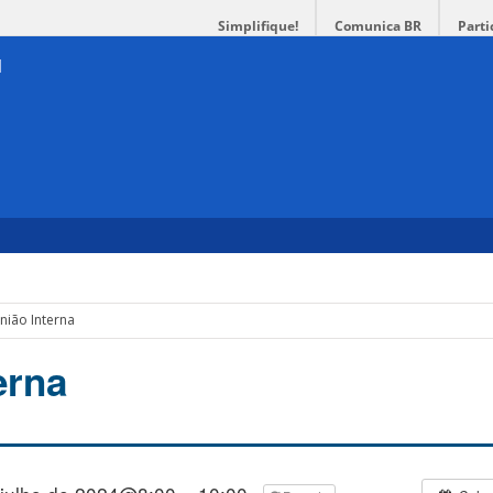
Simplifique!
Comunica BR
Parti
nião Interna
erna