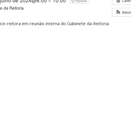
 julho de 2024@8:00 – 10:00
Cale
Repeats
e da Reitoria
Adici
ice-reitora em reunião interna do Gabinete da Reitoria.