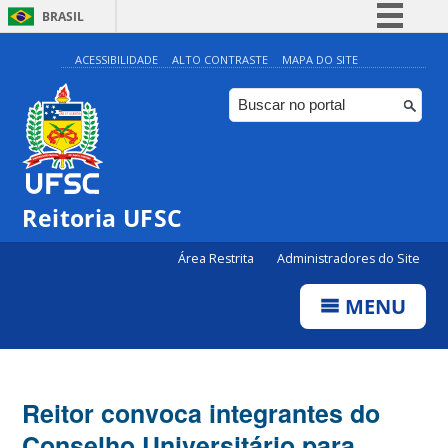
BRASIL
Simplifique!
ACESSIBILIDADE
ALTO CONTRASTE
MAPA DO SITE
Comunica BR
Participe
Acesso à informação
Legislação
Reitoria UFSC
Canais
Área Restrita
Administradores do Site
MENU
Reitor convoca integrantes do
Conselho Universitário para