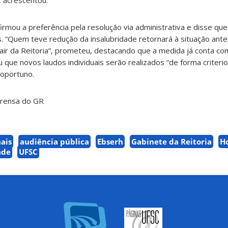
, acrescentou.
irmou a preferência pela resolução via administrativa e disse qu
. “Quem teve redução da insalubridade retornará à situação anter
air da Reitoria”, prometeu, destacando que a medida já conta co
 que novos laudos individuais serão realizados “de forma criteri
oportuno.
prensa do GR
ais
audiência pública
Ebserh
Gabinete da Reitoria
Ho
ade
UFSC