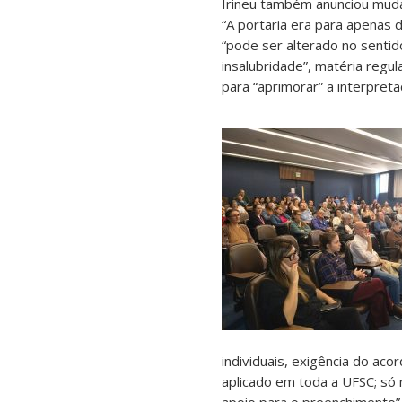
Irineu também anunciou mudan
“A portaria era para apenas 
“pode ser alterado no sentido
insalubridade”, matéria regu
para “aprimorar” a interpret
individuais, exigência do aco
aplicado em toda a UFSC; só 