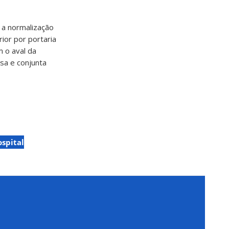
e a normalização
ior por portaria
m o aval da
osa e conjunta
spital