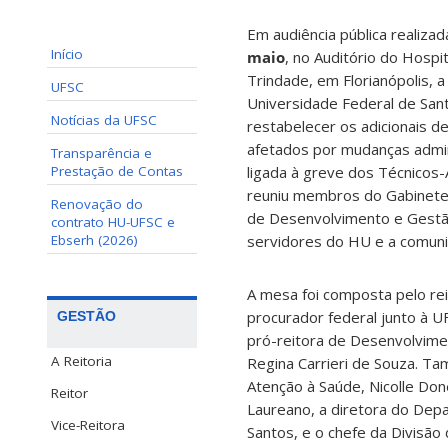
Em audiência pública realizad
Início
maio
, no Auditório do Hospi
Trindade, em Florianópolis, a
UFSC
Universidade Federal de Sant
Notícias da UFSC
restabelecer os adicionais d
afetados por mudanças admini
Transparência e
Prestação de Contas
ligada à greve dos Técnicos
reuniu membros do Gabinete 
Renovação do
de Desenvolvimento e Gestã
contrato HU-UFSC e
Ebserh (2026)
servidores do HU e a comuni
A mesa foi composta pelo rei
procurador federal junto à UF
GESTÃO
pró-reitora de Desenvolvim
A Reitoria
Regina Carrieri de Souza. Ta
Atenção à Saúde, Nicolle Do
Reitor
Laureano, a diretora do Dep
Vice-Reitora
Santos, e o chefe da Divisão 