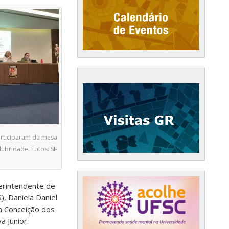
rticiparam da mesa
ubridade. Fotos: SI-
perintendente de
, Daniela Daniel
a Conceição dos
a Junior.