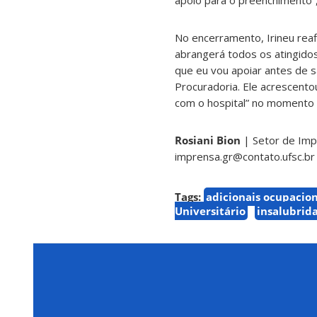
apoio para o preenchimento”
No encerramento, Irineu reaf
abrangerá todos os atingidos
que eu vou apoiar antes de s
Procuradoria. Ele acrescentou
com o hospital” no momento 
Rosiani Bion
| Setor de Im
imprensa.gr@contato.ufsc.br
Tags:
adicionais ocupacion
Universitário
insalubrid