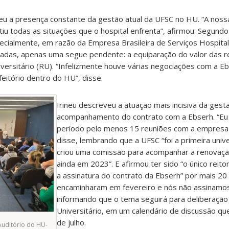
deu a presença constante da gestão atual da UFSC no HU. “A noss
tiu todas as situações que o hospital enfrenta”, afirmou. Segundo
ecialmente, em razão da Empresa Brasileira de Serviços Hospital
adas, apenas uma segue pendente: a equiparação do valor das r
versitário (RU). “Infelizmente houve várias negociações com a E
eitório dentro do HU”, disse.
Irineu descreveu a atuação mais incisiva da gest
acompanhamento do contrato com a Ebserh. “Eu 
período pelo menos 15 reuniões com a empresa e
disse, lembrando que a UFSC “foi a primeira uni
criou uma comissão para acompanhar a renovaçã
ainda em 2023”. E afirmou ter sido “o único reito
a assinatura do contrato da Ebserh” por mais 20 
encaminharam em fevereiro e nós não assinamos”
informando que o tema seguirá para deliberação
Universitário, em um calendário de discussão qu
de julho.
Auditório do HU-