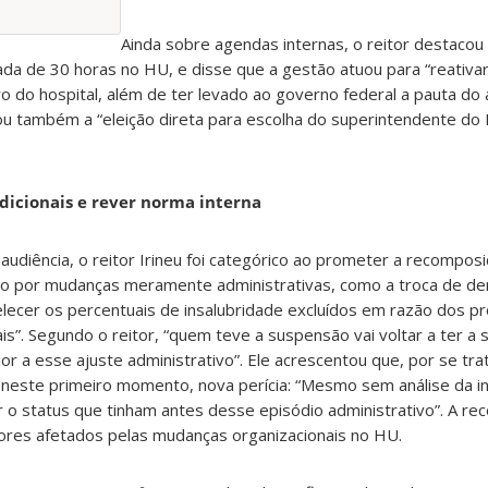
Ainda sobre agendas internas, o reitor destacou
da de 30 horas no HU, e disse que a gestão atuou para “reativar
 do hospital, além de ter levado ao governo federal a pauta do 
ou também a “eleição direta para escolha do superintendente d
adicionais e rever norma interna
 audiência, o reitor Irineu foi categórico ao prometer a recompos
ado por mudanças meramente administrativas, como a troca de d
lecer os percentuais de insalubridade excluídos em razão dos 
is”. Segundo o reitor, “quem teve a suspensão vai voltar a ter a 
ior a esse ajuste administrativo”. Ele acrescentou que, por se tr
á, neste primeiro momento, nova perícia: “Mesmo sem análise da i
 o status que tinham antes desse episódio administrativo”. A r
ores afetados pelas mudanças organizacionais no HU.