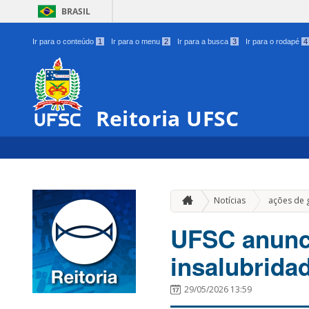
BRASIL
Ir para o conteúdo
1
Ir para o menu
2
Ir para a busca
3
Ir para o rodapé
4
Reitoria UFSC
Notícias
ações de 
UFSC anunci
insalubrida
29/05/2026 13:59