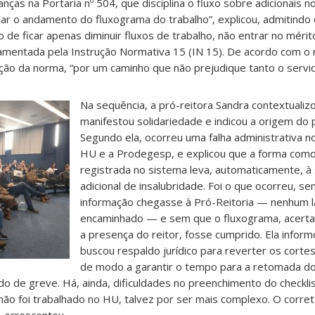
ças na Portaria nº 504, que disciplina o fluxo sobre adicionais n
dar o andamento do fluxograma do trabalho”, explicou, admitindo
 de ficar apenas diminuir fluxos de trabalho, não entrar no mérit
lamentada pela Instrução Normativa 15 (IN 15). De acordo com o 
ação da norma, “por um caminho que não prejudique tanto o servid
Na sequência, a pró-reitora Sandra contextualiz
manifestou solidariedade e indicou a origem do
Segundo ela, ocorreu uma falha administrativa no
HU e a Prodegesp, e explicou que a forma como 
registrada no sistema leva, automaticamente, 
adicional de insalubridade. Foi o que ocorreu, s
informação chegasse à Pró-Reitoria — nenhum l
encaminhado — e sem que o fluxograma, acerta
a presença do reitor, fosse cumprido. Ela infor
buscou respaldo jurídico para reverter os cortes
de modo a garantir o tempo para a retomada do
rdo de greve. Há, ainda, dificuldades no preenchimento do checklist
não foi trabalhado no HU, talvez por ser mais complexo. O correto