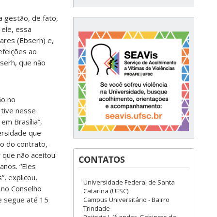
a gestão, de fato,
 ele, essa
ares (Ebserh) e,
efeições ao
bserh, que não
ão no
tive nesse
m Brasília”,
versidade que
o do contrato,
r que não aceitou
CONTATOS
anos. “Eles
, explicou,
Universidade Federal de Santa
 no Conselho
Catarina (UFSC)
e segue até 15
Campus Universitário - Bairro
Trindade