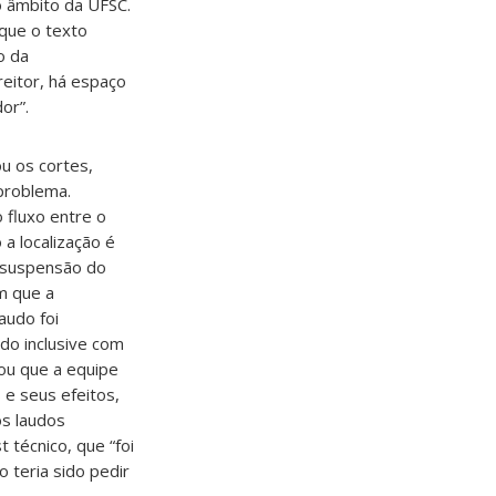
o âmbito da UFSC.
 que o texto
o da
reitor, há espaço
or”.
ou os cortes,
 problema.
 fluxo entre o
a localização é
à suspensão do
em que a
audo foi
do inclusive com
mou que a equipe
 e seus efeitos,
s laudos
 técnico, que “foi
 teria sido pedir