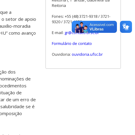
Reitoria I, 1º andar, Gabinete da
Reitoria
 que a
Fones: +55 (48) 3721-9318 / 3721-
 o setor de apoio
9320 / 3721-4076
auxílio-moradia
o HU” como avanço
E-mail:
gr@contato.ufsc.br
Formulário de contato
Ouvidoria:
ouvidoria.ufsc.br
ição dos
enominações de
procedimentos
situação de
atar de um erro de
nsalubridade se é
ecomposição