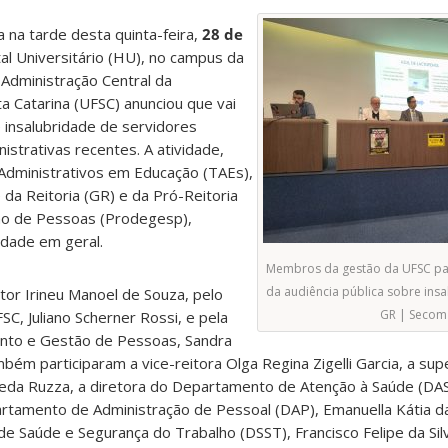
a na tarde desta quinta-feira,
28 de
tal Universitário (HU), no campus da
 Administração Central da
a Catarina (UFSC) anunciou que vai
e insalubridade de servidores
strativas recentes. A atividade,
-Administrativos em Educação (TAEs),
da Reitoria (GR) e da Pró-Reitoria
o de Pessoas (Prodegesp),
dade em geral.
Membros da gestão da UFSC pa
da audiência pública sobre insal
tor Irineu Manoel de Souza, pelo
GR | Secom
SC, Juliano Scherner Rossi, e pela
ento e Gestão de Pessoas, Sandra
mbém participaram a vice-reitora Olga Regina Zigelli Garcia, a su
neda Ruzza, a diretora do Departamento de Atenção à Saúde (DAS)
artamento de Administração de Pessoal (DAP), Emanuella Kátia d
de Saúde e Segurança do Trabalho (DSST), Francisco Felipe da Silv