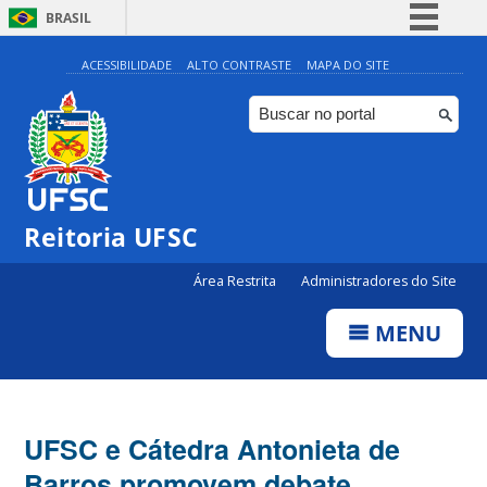
BRASIL
Simplifique!
ACESSIBILIDADE
ALTO CONTRASTE
MAPA DO SITE
Comunica BR
Participe
Acesso à informação
Legislação
Reitoria UFSC
Canais
Área Restrita
Administradores do Site
MENU
UFSC e Cátedra Antonieta de
Barros promovem debate