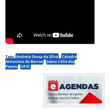
Tags:
Andreia Sousa da Silva
Cátedra
Antonieta de Barros
Joana Célia dos
Passos
UFSC