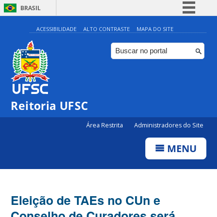
BRASIL
Simplifique!
ACESSIBILIDADE
ALTO CONTRASTE
MAPA DO SITE
Comunica BR
Participe
Acesso à informação
Legislação
Reitoria UFSC
Canais
Área Restrita
Administradores do Site
MENU
Eleição de TAEs no CUn e
Conselho de Curadores será