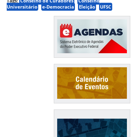
Tags:
Conselho de Curadores
Conselho
Universitário
e-Democracia
Eleição
UFSC