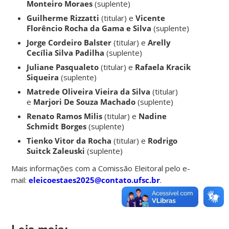
Monteiro Moraes
(suplente)
Guilherme Rizzatti
(titular) e
Vicente
Florêncio Rocha da Gama e Silva
(suplente)
Jorge Cordeiro Balster
(titular) e
Arelly
Cecília Silva Padilha
(suplente)
Juliane Pasqualeto
(titular) e
Rafaela Kracik
Siqueira
(suplente)
Matrede Oliveira Vieira da Silva
(titular)
e
Marjori De Souza Machado
(suplente)
Renato Ramos Milis
(titular) e
Nadine
Schmidt Borges
(suplente)
Tienko Vitor da Rocha
(titular) e
Rodrigo
Suitck Zaleuski
(suplente)
Mais informações com a Comissão Eleitoral pelo e-
mail:
eleicoestaes2025@contato.ufsc.br
.
Leia mais: