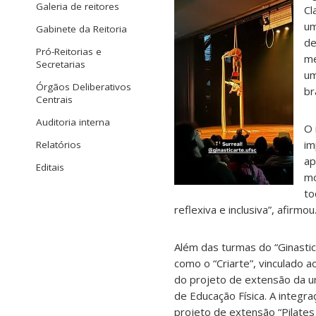
Galeria de reitores
Cl
um
Gabinete da Reitoria
de
Pró-Reitorias e
me
Secretarias
um
Órgãos Deliberativos
br
Centrais
Auditoria interna
O 
im
Relatórios
ap
Editais
mo
to
reflexiva e inclusiva”, afirmou
Além das turmas do “Ginasti
como o “Criarte”, vinculado 
do projeto de extensão da uni
de Educação Física. A integra
projeto de extensão “Pilate