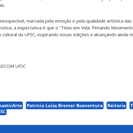
as.
e inesquecível, marcada pela emoção e pela qualidade artística da
itiva, a expectativa é que o “Telas em Vida: Pintando Movimento
cultural da UFSC, inspirando novas edições e alcançando ainda 
SECOM UFSC
nasticArte
Patrícia Luiza Bremer Boaventura
Reitoria
T
FSC