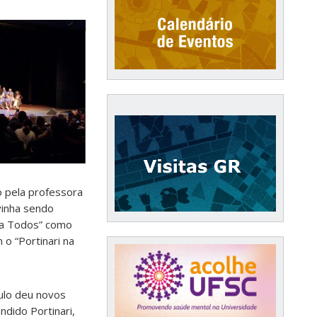
o pela professora
vinha sendo
ara Todos” como
 o “Portinari na
ulo deu novos
ndido Portinari,