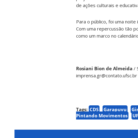
de ações culturais e educativ
Para o público, foi uma noit
Com uma repercussão tão pos
como um marco no calendário 
Rosiani Bion de Almeida
/ 
imprensa.gr@contato.ufsc.br
Tags:
CDS
Garapuvu
Gi
Pintando Movimentos
U