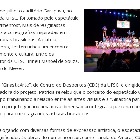
 de julho, o auditório Garapuvu, no
 da UFSC, foi tomado pelo espetáculo
vimentos”. Mais de 90 ginastas
da a coreografias inspiradas em
árias brasileiras. A plateia,
verso, testemunhou um encontro
mento e cultura. Entre os
tor da UFSC, Irineu Manoel de Souza,
ardo Meyer.
 “GinasticArte”, do Centro de Desportos (CDS) da UFSC, e dirigid
adora do projeto. Patrícia revelou que o conceito do espetáculo 
o trabalhando a relação entre as artes visuais e a “Ginástica p
o, o projeto ganhou uma nova dimensão ao integrar a parceria com
io para outros grandes artistas brasileiros.
alogando com diversas formas de expressão artística, o espetác
gnificados às obras de nomes icônicos como Tarsila do Amaral, Câ