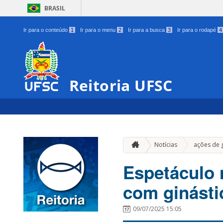
BRASIL
Ir para o conteúdo
1
Ir para o menu
2
Ir para a busca
3
Ir para o rodapé
4
Reitoria UFSC
Notícias
ações de 
Espetáculo 
com ginásti
09/07/2025 15:05