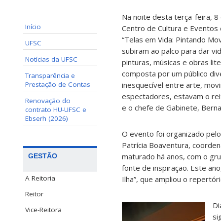
Na noite desta terça-feira, 8
Início
Centro de Cultura e Eventos
“Telas em Vida: Pintando Mo
UFSC
subiram ao palco para dar vi
Notícias da UFSC
pinturas, músicas e obras liter
composta por um público di
Transparência e
Prestação de Contas
inesquecível entre arte, movi
espectadores, estavam o rei
Renovação do
e o chefe de Gabinete, Bern
contrato HU-UFSC e
Ebserh (2026)
O evento foi organizado pelo
Patrícia Boaventura, coorden
maturado há anos, com o grup
GESTÃO
fonte de inspiração. Este an
A Reitoria
Ilha”, que ampliou o repertór
Reitor
Di
Vice-Reitora
si