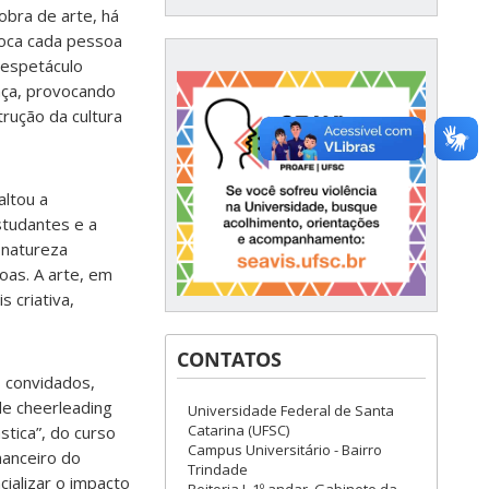
obra de arte, há
toca cada pessoa
 espetáculo
ça, provocando
rução da cultura
altou a
studantes e a
 natureza
as. A arte, em
 criativa,
CONTATOS
 convidados,
de cheerleading
Universidade Federal de Santa
Catarina (UFSC)
stica”, do curso
Campus Universitário - Bairro
nanceiro do
Trindade
ializar o impacto