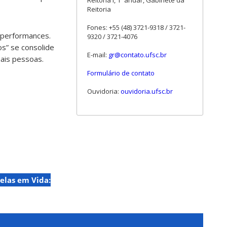
Reitoria I, 1º andar, Gabinete da
Reitoria
Fones: +55 (48) 3721-9318 / 3721-
s performances.
9320 / 3721-4076
s” se consolide
E-mail:
gr@contato.ufsc.br
mais pessoas.
Formulário de contato
Ouvidoria:
ouvidoria.ufsc.br
elas em Vida: