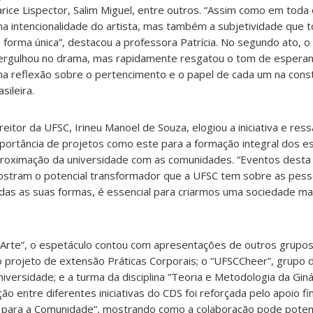
arice Lispector, Salim Miguel, entre outros. “Assim como em toda 
a intencionalidade do artista, mas também a subjetividade que 
 forma única”, destacou a professora Patrícia. No segundo ato, o
rgulhou no drama, mas rapidamente resgatou o tom de esperan
a reflexão sobre o pertencimento e o papel de cada um na const
asileira.
reitor da UFSC, Irineu Manoel de Souza, elogiou a iniciativa e ress
portância de projetos como este para a formação integral dos e
roximação da universidade com as comunidades. “Eventos desta
stram o potencial transformador que a UFSC tem sobre as pesso
das as suas formas, é essencial para criarmos uma sociedade mais
.
cArte”, o espetáculo contou com apresentações de outros grupos
ao projeto de extensão Práticas Corporais; o “UFSCCheer”, grupo 
versidade; e a turma da disciplina “Teoria e Metodologia da Giná
ção entre diferentes iniciativas do CDS foi reforçada pelo apoio fi
s para a Comunidade”, mostrando como a colaboração pode potenc