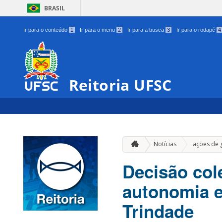
BRASIL
Ir para o conteúdo
1
Ir para o menu
2
Ir para a busca
3
Ir para o rodapé
4
Reitoria UFSC
Notícias
ações de 
Decisão col
autonomia e
Trindade