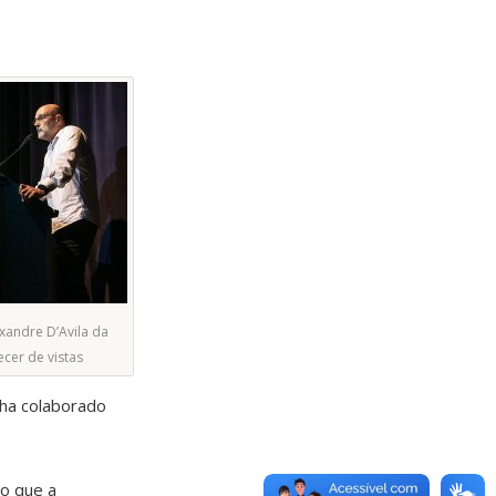
xandre D’Avila da
cer de vistas
nha colaborado
o que a