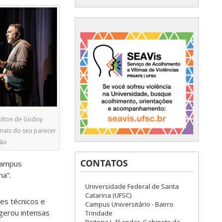
milton de Godoy
finais do seu parecer
ção
CONTATOS
 Campus
na”.
Universidade Federal de Santa
Catarina (UFSC)
es técnicos e
Campus Universitário - Bairro
gerou intensas
Trindade