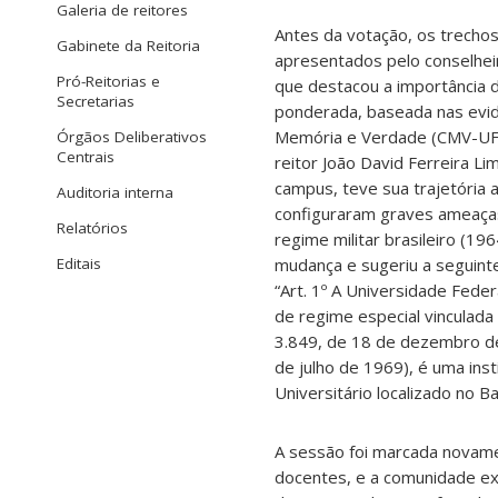
Galeria de reitores
Antes da votação, os trechos
Gabinete da Reitoria
apresentados pelo conselhei
Pró-Reitorias e
que destacou a importância
Secretarias
ponderada, baseada nas evid
Memória e Verdade (CMV-UFS
Órgãos Deliberativos
Centrais
reitor João David Ferreira 
campus, teve sua trajetória 
Auditoria interna
configuraram graves ameaças
Relatórios
regime militar brasileiro (19
mudança e sugeriu a seguint
Editais
“Art. 1º A Universidade Feder
de regime especial vinculada 
3.849, de 18 de dezembro de
de julho de 1969), é uma ins
Universitário localizado no B
A sessão foi marcada novame
docentes, e a comunidade ex