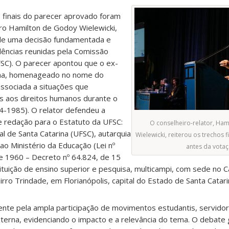
 finais do parecer aprovado foram
ro Hamilton de Godoy Wielewicki,
 de uma decisão fundamentada e
ências reunidas pela Comissão
C). O parecer apontou que o ex-
Lima, homenageado no nome do
associada a situações que
 aos direitos humanos durante o
64-1985). O relator defendeu a
e redação para o Estatuto da UFSC:
O conselheiro-relator, Ha
al de Santa Catarina (UFSC), autarquia
Wielewicki, reiterou os trechos 
ao Ministério da Educação (Lei nº
antes da vota
 1960 – Decreto nº 64.824, de 15
tituição de ensino superior e pesquisa, multicampi, com sede no
airro Trindade, em Florianópolis, capital do Estado de Santa Catari
nte pela ampla participação de movimentos estudantis, servidor
terna, evidenciando o impacto e a relevância do tema. O debate 