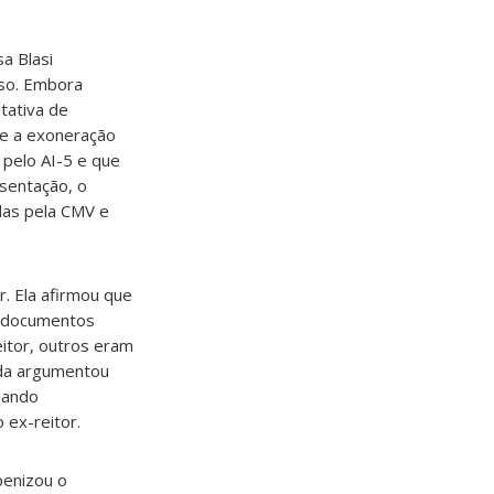
a Blasi
aso. Embora
tativa de
ce a exoneração
 pelo AI-5 e que
esentação, o
das pela CMV e
. Ela afirmou que
s documentos
itor, outros eram
ada argumentou
onando
 ex-reitor.
benizou o