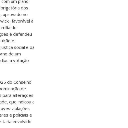
u com um plano
obrigatória dos
a, aprovado no
wicki, favorável à
amília do
ações e defendeu
guição e
ustiça social e da
torno de um
adiou a votação
2025 do Conselho
enominação de
s para alterações
de, que indicou a
raves violações
res e policiais e
staria envolvido