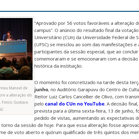
“Aprovado por 56 votos favoráveis a alteração 
campus”. O anúncio do resultado final da votaçã
Universitário (CUn) da Universidade Federal de S
(UFSC) se mesclou ao som das manifestações e 
participantes da sessão especial, que ao conclui
comemoraram e se emocionaram com a decisão c
histórica da instituição.
O momento foi concretizado na tarde desta terç
Irineu Manoel de
junho
, no Auditório Garapuvu do Centro de Cult
bre a alteração do
Reitor Luiz Carlos Cancellier de Olivo, com trans
 Fotos: Gustavo
pelo
canal do CUn no YouTube
. A decisão final
SC
prevista para a última sexta-feira, 13 de junho, 
pedido de vistas, aumentando as expectativas do
torno da sessão de hoje. Para que essa alteração fosse aprovad
me de voto aberto e quórum qualificado de três quintos dos me