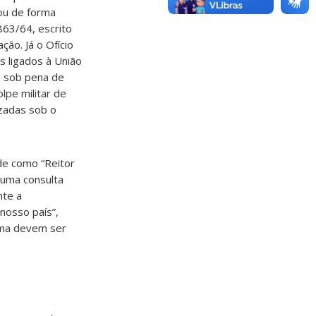
uou de forma
863/64, escrito
ão. Já o Ofício
s ligados à União
, sob pena de
lpe militar de
izadas sob o
de como “Reitor
 uma consulta
nte a
 nosso país”,
ima devem ser