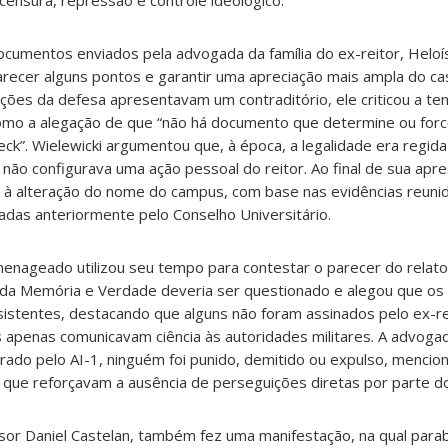
ensura, repressão e controle ideológico.
cumentos enviados pela advogada da família do ex-reitor, Heloís
arecer alguns pontos e garantir uma apreciação mais ampla do c
ões da defesa apresentavam um contraditório, ele criticou a ten
, como a alegação de que “não há documento que determine ou for
ck”. Wielewicki argumentou que, à época, a legalidade era regida
is não configurava uma ação pessoal do reitor. Ao final de sua apr
el à alteração do nome do campus, com base nas evidências reuni
das anteriormente pelo Conselho Universitário.
enageado utilizou seu tempo para contestar o parecer do relator
ão da Memória e Verdade deveria ser questionado e alegou que o
istentes, destacando que alguns não foram assinados pelo ex-re
 apenas comunicavam ciência às autoridades militares. A advog
aurado pelo AI-1, ninguém foi punido, demitido ou expulso, menci
que reforçavam a ausência de perseguições diretas por parte do
sor Daniel Castelan, também fez uma manifestação, na qual para