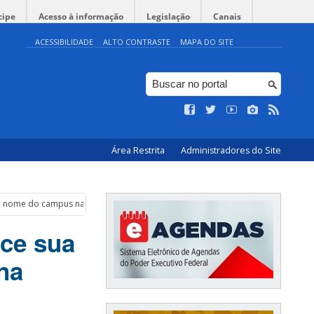
cipe
Acesso à informação
Legislação
Canais
ACESSIBILIDADE
ALTO CONTRASTE
MAPA DO SITE
Área Restrita
Administradores do Site
a o nome do campus na Trindade
rce sua
na