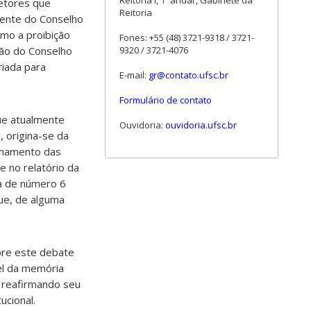
Reitoria I, 1º andar, Gabinete da
setores que
Reitoria
idente do Conselho
omo a proibição
Fones: +55 (48) 3721-9318 / 3721-
ião do Conselho
9320 / 3721-4076
riada para
E-mail:
gr@contato.ufsc.br
Formulário de contato
ue atualmente
Ouvidoria:
ouvidoria.ufsc.br
, origina-se da
nhamento das
 no relatório da
a de número 6
ue, de alguma
bre este debate
el da memória
, reafirmando seu
ucional.