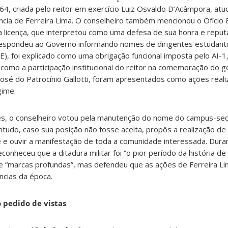
4, criada pelo reitor em exercício Luiz Osvaldo D’Acâmpora, at
cia de Ferreira Lima. O conselheiro também mencionou o Ofício 
a licença, que interpretou como uma defesa de sua honra e reputaç
 respondeu ao Governo informando nomes de dirigentes estudanti
), foi explicado como uma obrigação funcional imposta pelo AI-1
como a participação institucional do reitor na comemoração do go
osé do Patrocínio Gallotti, foram apresentados como ações real
gime.
s, o conselheiro votou pela manutenção do nome do campus-se
ontudo, caso sua posição não fosse aceita, propôs a realização de
e e ouvir a manifestação de toda a comunidade interessada. Dura
nheceu que a ditadura militar foi “o pior período da história de
e “marcas profundas”, mas defendeu que as ações de Ferreira L
âncias da época.
 pedido de vistas