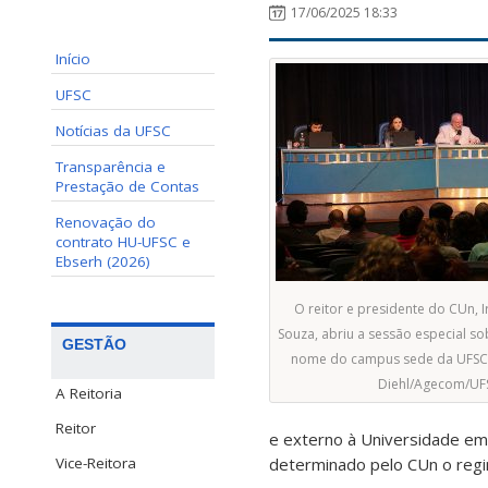
17/06/2025 18:33
Início
UFSC
Notícias da UFSC
Transparência e
Prestação de Contas
Renovação do
contrato HU-UFSC e
Ebserh (2026)
O reitor e presidente do CUn, 
Souza, abriu a sessão especial so
GESTÃO
nome do campus sede da UFSC.
Diehl/Agecom/UF
A Reitoria
Reitor
e externo à Universidade em 
determinado pelo CUn o regi
Vice-Reitora