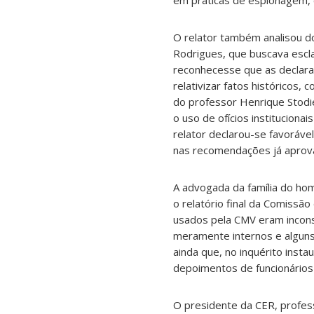
em práticas de espionagem, c
O relator também analisou do
Rodrigues, que buscava escl
reconhecesse que as declaraç
relativizar fatos históricos
do professor Henrique Stodie
o uso de ofícios instituciona
relator declarou-se favoráv
nas recomendações já aprova
A advogada da família do hom
o relatório final da Comiss
usados pela CMV eram incons
meramente internos e alguns
ainda que, no inquérito inst
depoimentos de funcionários 
O presidente da CER, profes