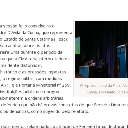
a sessão foi o conselheiro e
ndre D’Avila da Cunha, que representa
o Estado de Santa Catarina (Fiesc).
sua análise sobre os atos
reira Lima durante o período da
ntou que a CMV teria interpretado os
a “lente distorcida”,
histórico e as pressões impostas
, o regime militar, com medidas
(AI-1) e a Portaria Ministerial nº 259,
O representante da Fiesc, Ale
nstituições públicas e obrigou
Cunha, apresentou o pare
submeterem a ordens arbitrárias.
o defendeu que não há provas concretas de que Ferreira Lima te
 ou denúncias, como sugerido pelo relatório.
 documentos relacionados à atuação de Ferreira Lima, destacand