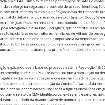
lizada em
13 de junho
foi marcada por intensos debates e conto
incluiu reforço na segurança e controle de acesso, identificação 
da com instrumentos musicais e definição prévia do tempo de fal
 central do debate foi o parecer do relator, Hamilton Godoy Wiele
-reitor João David Ferreira Lima, contrapondo-se à defesa da f
pela advogada Heloísa Blasi Rodrigues, que contestou as acus
ssão incluiu falas de ex-reitores, familiares de vítimas de perse
naram sobre o tema ressaltando a importância da democracia, da j
tucional. Uma das principais controvérsias da reunião girou em 
 que acabou sendo acatado pela presidência do Conselho, o que 
tação explicando que a base do processo está na Resolução 16/
a recomendação nº 6 da CMV. Ele destacou que a nominação ou d
ogativa exclusiva da instituição e que não há impedimentos legai
foi fundamentada na recomendação da Comissão Nacional da Verda
rias e alterar denominações vinculadas a figuras envolvidas em g
o com o relator, a CMV identificou conexões entre setores milita
 durante o período da ditadura, além de apontar que o ex-reitor e