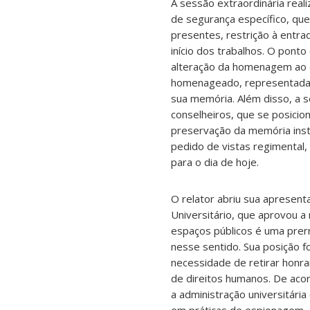
A sessão extraordinária rea
de segurança específico, que 
presentes, restrição à entra
início dos trabalhos. O ponto
alteração da homenagem ao ex
homenageado, representada 
sua memória. Além disso, a se
conselheiros, que se posicio
preservação da memória insti
pedido de vistas regimental,
para o dia de hoje.
O relator abriu sua apresen
Universitário, que aprovou 
espaços públicos é uma prerr
nesse sentido. Sua posição 
necessidade de retirar honra
de direitos humanos. De acord
a administração universitária