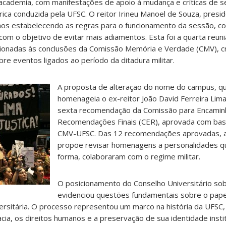
 academia, com manifestações de apoio à mudança e críticas de 
rica conduzida pela UFSC. O reitor Irineu Manoel de Souza, pres
alhos estabelecendo as regras para o funcionamento da sessão, c
com o objetivo de evitar mais adiamentos. Esta foi a quarta reun
cionadas às conclusões da Comissão Memória e Verdade (CMV), c
re eventos ligados ao período da ditadura militar.
A proposta de alteração do nome do campus, q
homenageia o ex-reitor João David Ferreira Lima
sexta recomendação da Comissão para Encami
Recomendações Finais (CER), aprovada com base
CMV-UFSC. Das 12 recomendações aprovadas, 
propõe revisar homenagens a personalidades q
forma, colaboraram com o regime militar.
O posicionamento do Conselho Universitário so
evidenciou questões fundamentais sobre o pap
versitária. O processo representou um marco na história da UFSC
, os direitos humanos e a preservação de sua identidade instit