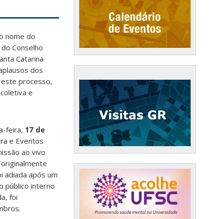
do nome do
o do Conselho
anta Catarina
aplausos dos
r este processo,
oletiva e
a-feira,
17 de
ura e Eventos
missão ao vivo
, originalmente
foi adiada após um
 público interno
a, foi
mbros.