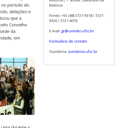
Reitoria I, 1º andar, Gabinete da
e no período do
Reitoria
são, delações e
Fones: +55 (48) 3721-9318 / 3721-
tizou que a
9320 / 3721-4076
 pelo Conselho
 sede da
E-mail:
gr@contato.ufsc.br
indade, em
Formulário de contato
Ouvidoria:
ouvidoria.ufsc.br
a Lima durante o