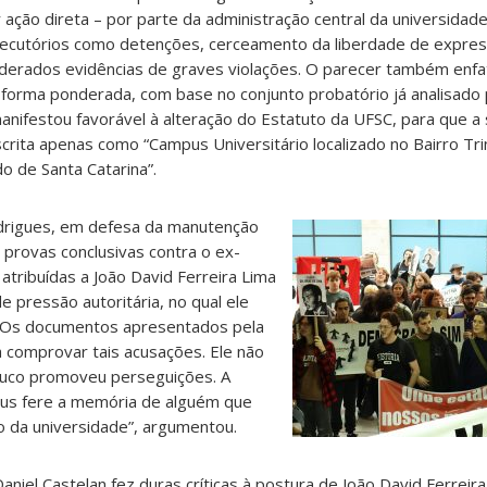
ação direta – por parte da administração central da universidad
rsecutórios como detenções, cerceamento da liberdade de expres
siderados evidências de graves violações. O parecer também enfa
forma ponderada, com base no conjunto probatório já analisado
 manifestou favorável à alteração do Estatuto da UFSC, para que a
crita apenas como “Campus Universitário localizado no Bairro Tr
do de Santa Catarina”.
drigues, em defesa da manutenção
provas conclusivas contra o ex-
 atribuídas a João David Ferreira Lima
pressão autoritária, no qual ele
“Os documentos apresentados pela
 comprovar tais acusações. Ele não
pouco promoveu perseguições. A
us fere a memória de alguém que
o da universidade”, argumentou.
aniel Castelan fez duras críticas à postura de João David Ferreir