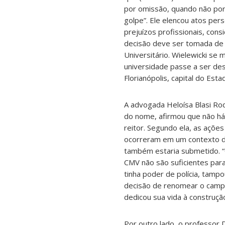
por omissão, quando não por 
golpe”. Ele elencou atos pe
prejuízos profissionais, con
decisão deve ser tomada de 
Universitário. Wielewicki se
universidade passe a ser des
Florianópolis, capital do Esta
A advogada Heloísa Blasi Ro
do nome, afirmou que não há 
reitor. Segundo ela, as ações
ocorreram em um contexto de 
também estaria submetido. 
CMV não são suficientes para
tinha poder de polícia, tam
decisão de renomear o camp
dedicou sua vida à construçã
Por outro lado, o professor D