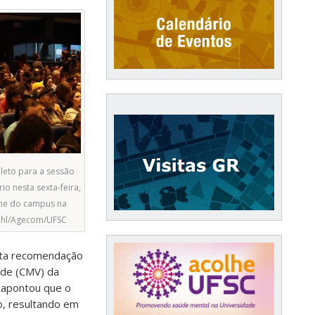
leto para a sessão
io nesta sexta-feira,
me do campus na
iehl/Agecom/UFSC
exta recomendação
de (CMV) da
 apontou que o
o, resultando em