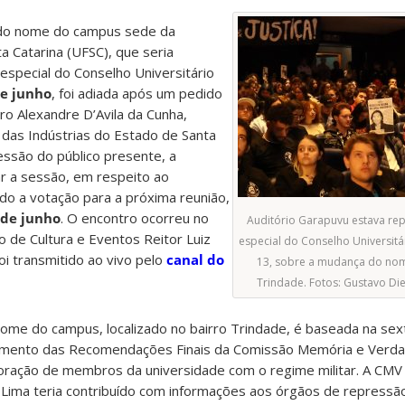
o do nome do campus sede da
a Catarina (UFSC), que seria
especial do Conselho Universitário
de junho
, foi adiada após um pedido
iro Alexandre D’Avila da Cunha,
das Indústrias do Estado de Santa
ressão do público presente, a
ar a sessão, em respeito ao
ndo a votação para a próxima reunião,
 de junho
. O encontro ocorreu no
Auditório Garapuvu estava rep
o de Cultura e Eventos Reitor Luiz
especial do Conselho Universitár
foi transmitido ao vivo pelo
canal do
13, sobre a mudança do no
Trindade. Fotos: Gustavo D
nome do campus, localizado no bairro Trindade, é baseada na s
mento das Recomendações Finais da Comissão Memória e Verda
boração de membros da universidade com o regime militar. A CMV
a Lima teria contribuído com informações aos órgãos de repressã