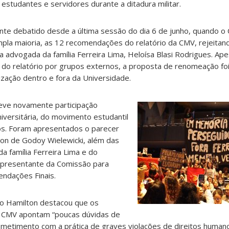
estudantes e servidores durante a ditadura militar.
e debatido desde a última sessão do dia 6 de junho, quando o
mpla maioria, as 12 recomendações do relatório da CMV, rejeita
advogada da família Ferreira Lima, Heloísa Blasi Rodrigues. Ap
 do relatório por grupos externos, a proposta de renomeação fo
zação dentro e fora da Universidade.
teve novamente participação
versitária, do movimento estudantil
os. Foram apresentados o parecer
ton de Godoy Wielewicki, além das
 família Ferreira Lima e do
representante da Comissão para
ndações Finais.
ro Hamilton destacou que os
 CMV apontam “poucas dúvidas de
metimento com a prática de graves violações de direitos humano