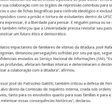
e sua colaboração com os órgãos de repressão contribuiu para sil
cou o uso de fichas biográficas para controle ideológico e exclu
episódios como a prisão e tortura de estudantes dentro da UFSC
ara expressar, é a liberdade para pensar. E ninguém pensa ou se
le também reforçou que a Universidade precisa revisitar seu pa
construir um futuro ético e democrático.
latos impactantes de familiares de vítimas da ditadura. José Raf
igonian, denunciou perseguições sofridas por seu pai que, segu
idenciais enviados ao Serviço Nacional de Informações (SNI). “E
s profundas, afetaram famílias inteiras e determinaram o desti
izar a colaboração com a ditadura”, afirmou.
essor José do Patrocínio Galotti, também criticou a defesa de Ferr
alvo direto da Comissão de Inquérito Interna, criada sob ordens 
eis, tanto para os envolvidos quanto para suas famílias e para a
 minimizar essas consequências históricas”, declarou.