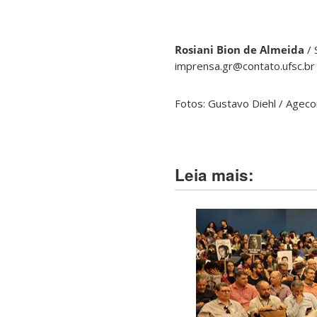
Rosiani Bion de Almeida
/
imprensa.gr@contato.ufsc.br
Fotos: Gustavo Diehl / Agec
Leia mais: