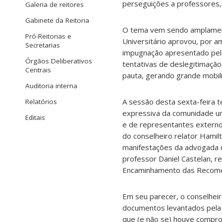
perseguições a professores, 
Galeria de reitores
Gabinete da Reitoria
O tema vem sendo amplament
Pró-Reitorias e
Universitário aprovou, por a
Secretarias
impugnação apresentado pela 
Órgãos Deliberativos
tentativas de deslegitimação
Centrais
pauta, gerando grande mobili
Auditoria interna
A sessão desta sexta-feira 
Relatórios
expressiva da comunidade uni
Editais
e de representantes extern
do conselheiro relator Hamil
manifestações da advogada da
professor Daniel Castelan, 
Encaminhamento das Recome
Em seu parecer, o conselhei
documentos levantados pela
que (e não se) houve compro