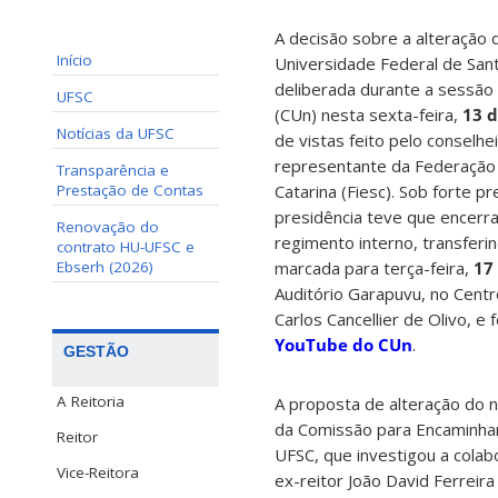
A decisão sobre a alteraçã
Início
Universidade Federal de Sant
deliberada durante a sessão 
UFSC
(CUn) nesta sexta-feira,
13 
Notícias da UFSC
de vistas feito pelo conselhe
representante da Federação 
Transparência e
Prestação de Contas
Catarina (Fiesc). Sob forte p
presidência teve que encerr
Renovação do
regimento interno, transferi
contrato HU-UFSC e
Ebserh (2026)
marcada para terça-feira,
17
Auditório Garapuvu, no Centr
Carlos Cancellier de Olivo, e 
YouTube do CUn
.
GESTÃO
A Reitoria
A proposta de alteração do 
da Comissão para Encaminha
Reitor
UFSC, que investigou a cola
Vice-Reitora
ex-reitor João David Ferreir