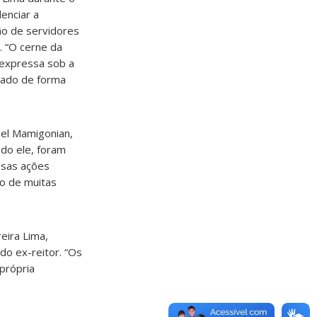
enciar a
são de servidores
. “O cerne da
 expressa sob a
ssado de forma
ael Mamigonian,
ndo ele, foram
ssas ações
no de muitas
eira Lima,
do ex-reitor. “Os
 própria