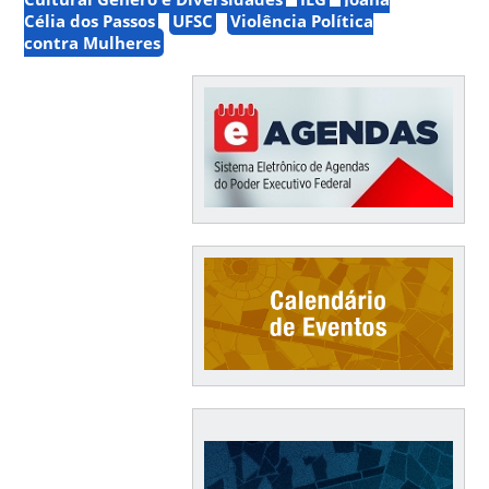
Célia dos Passos
UFSC
Violência Política
contra Mulheres