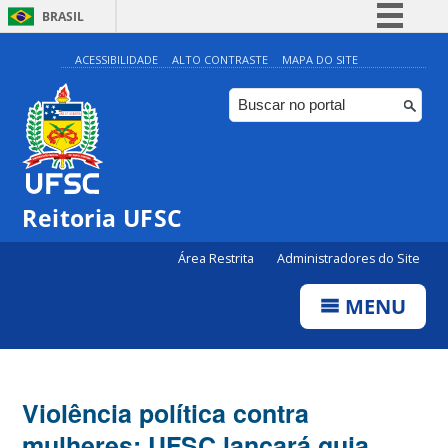
BRASIL
Simplifique!
ACESSIBILIDADE
ALTO CONTRASTE
MAPA DO SITE
Comunica BR
Participe
Acesso à informação
Legislação
Reitoria UFSC
Canais
Área Restrita
Administradores do Site
MENU
Violência política contra
mulheres: UFSC lançará guia