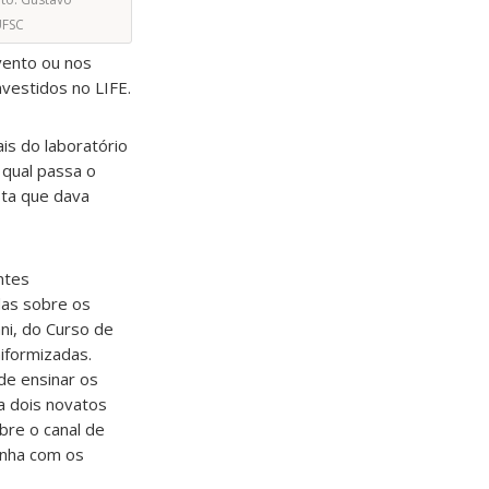
UFSC
 vento ou nos
vestidos no LIFE.
is do laboratório
 qual passa o
ita que dava
ntes
das sobre os
ni, do Curso de
niformizadas.
de ensinar os
 a dois novatos
bre o canal de
anha com os