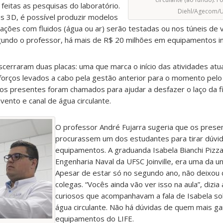
feitas as pesquisas do laboratório.
Diehl/Agecom/
 3D, é possível produzir modelos
erações com fluidos (água ou ar) serão testadas ou nos túneis de
egundo o professor, há mais de R$ 20 milhões em equipamentos in
cerraram duas placas: uma que marca o início das atividades atua
forços levados a cabo pela gestão anterior para o momento pelo
os presentes foram chamados para ajudar a desfazer o laço da f
vento e canal de água circulante.
O professor André Fujarra sugeria que os prese
procurassem um dos estudantes para tirar dúvi
equipamentos. A graduanda Isabela Bianchi Pizza
Engenharia Naval da UFSC Joinville, era uma da u
Apesar de estar só no segundo ano, não deixou 
colegas. “Vocês ainda vão ver isso na aula”, dizia
curiosos que acompanhavam a fala de Isabela so
água circulante. Não há dúvidas de quem mais g
equipamentos do LIFE.