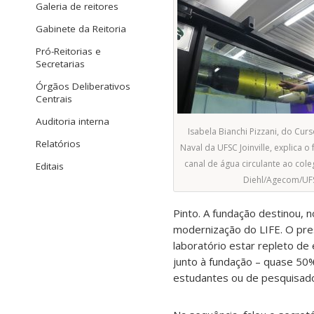
Galeria de reitores
Gabinete da Reitoria
Pró-Reitorias e
Secretarias
Órgãos Deliberativos
Centrais
Auditoria interna
Isabela Bianchi Pizzani, do Cur
Relatórios
Naval da UFSC Joinville, explica 
canal de água circulante ao cole
Editais
Diehl/Agecom/UF
Pinto. A fundação destinou, 
modernização do LIFE. O pre
laboratório estar repleto de
junto à fundação – quase 50
estudantes ou de pesquisad