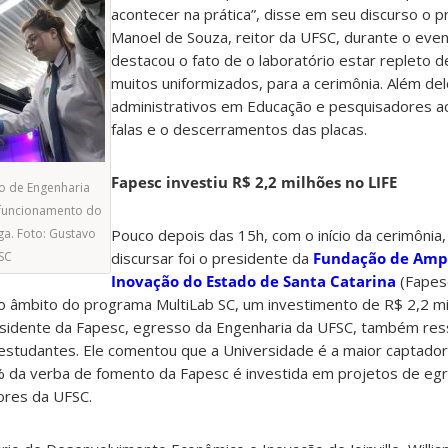
acontecer na prática”, disse em seu discurso o p
Manoel de Souza, reitor da UFSC, durante o even
destacou o fato de o laboratório estar repleto 
muitos uniformizados, para a cerimônia. Além del
administrativos em Educação e pesquisadores 
falas e o descerramentos das placas.
Fapesc investiu R$ 2,2 milhões no LIFE
so de Engenharia
o funcionamento do
ga. Foto: Gustavo
Pouco depois das 15h, com o início da cerimônia,
SC
discursar foi o presidente da
Fundação de Ampa
Inovação do Estado de Santa Catarina
(Fapes
no âmbito do programa MultiLab SC, um investimento de R$ 2,2 mi
sidente da Fapesc, egresso da Engenharia da UFSC, também ress
 estudantes. Ele comentou que a Universidade é a maior captado
% da verba de fomento da Fapesc é investida em projetos de eg
ores da UFSC.