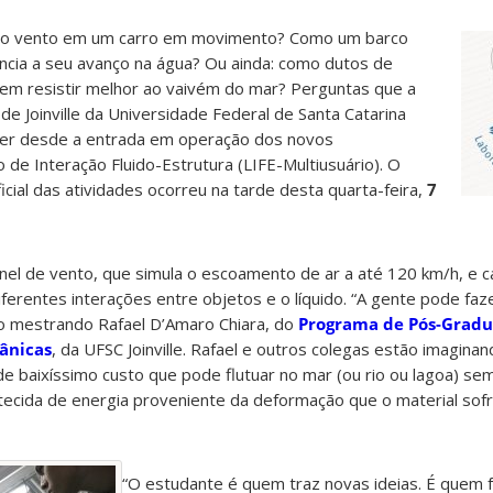
a o vento em um carro em movimento? Como um barco
ncia a seu avanço na água? Ou ainda: como dutos de
em resistir melhor ao vaivém do mar? Perguntas que a
de Joinville da Universidade Federal de Santa Catarina
er desde a entrada em operação dos novos
de Interação Fluido-Estrutura (LIFE-Multiusuário). O
icial das atividades ocorreu na tarde desta quarta-feira,
7
el de vento, que simula o escoamento de ar a até 120 km/h, e c
iferentes interações entre objetos e o líquido. “A gente pode faz
 o mestrando Rafael D’Amaro Chiara, do
Programa de Pós-Grad
ânicas
, da UFSC Joinville. Rafael e outros colegas estão imaginan
e baixíssimo custo que pode flutuar no mar (ou rio ou lagoa) se
stecida de energia proveniente da deformação que o material sof
“O estudante é quem traz novas ideias. É quem f