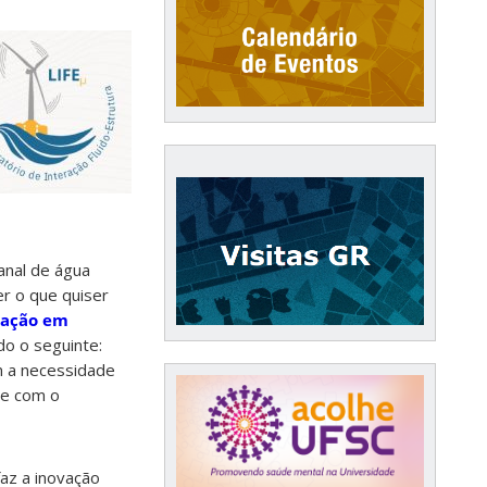
anal de água
er o que quiser
uação em
do o seguinte:
m a necessidade
re com o
az a inovação