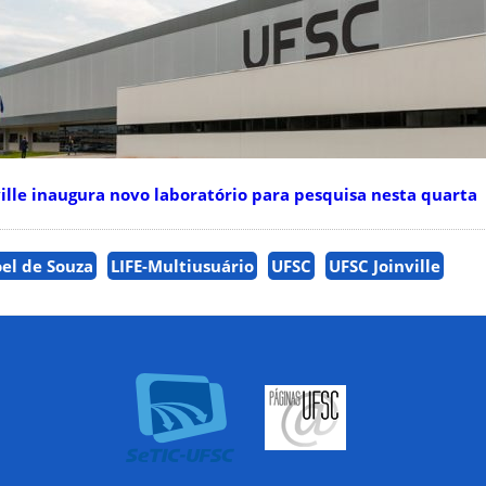
lle inaugura novo laboratório para pesquisa nesta quarta
el de Souza
LIFE-Multiusuário
UFSC
UFSC Joinville