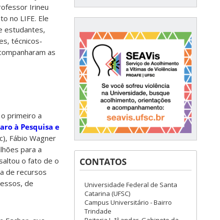
rofessor Irineu
to no LIFE. Ele
de estudantes,
es, técnicos-
acompanharam as
 o primeiro a
ro à Pesquisa e
c), Fábio Wagner
lhões para a
altou o fato de o
CONTATOS
ra de recursos
ressos, de
Universidade Federal de Santa
Catarina (UFSC)
Campus Universitário - Bairro
Trindade