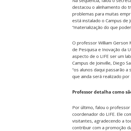
Na sequência, falou o secret
destacou o alinhamento do tr
problemas para muitas empre
está instalado o Campus de J
“materialização do que podem 
O professor William Gerson M
de Pesquisa e Inovação da UF
aspecto de o LIFE ser um lab
Campus de Joinville, Diego Sa
“os alunos daqui passarão a
que ainda será realizado por
Professor detalha como sã
Por último, falou o professor
coordenador do LIFE. Ele co
visitantes, agradecendo a t
contribuir com a promoção da