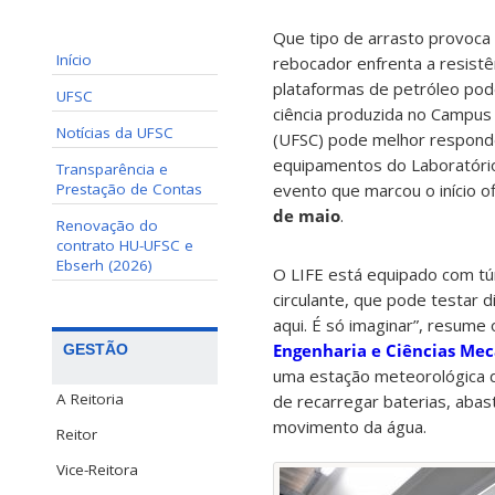
Que tipo de arrasto provoc
Início
rebocador enfrenta a resistê
plataformas de petróleo pod
UFSC
ciência produzida no Campus 
Notícias da UFSC
(UFSC) pode melhor respond
equipamentos do Laboratório 
Transparência e
Prestação de Contas
evento que marcou o início of
de maio
.
Renovação do
contrato HU-UFSC e
Ebserh (2026)
O LIFE está equipado com tún
circulante, que pode testar d
aqui. É só imaginar”, resume
Engenharia e Ciências Mec
GESTÃO
uma estação meteorológica d
A Reitoria
de recarregar baterias, aba
movimento da água.
Reitor
Vice-Reitora