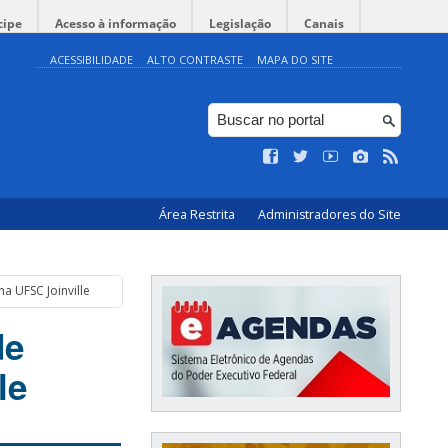
cipe
Acesso à informação
Legislação
Canais
ACESSIBILIDADE
ALTO CONTRASTE
MAPA DO SITE
Área Restrita
Administradores do Site
a UFSC Joinville
de
le