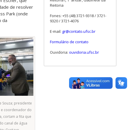
am Escher, que
Reitoria I, 1º andar, Gabinete da
Reitoria
dade de resolver
ess Park (onde
Fones: +55 (48) 3721-9318 / 3721-
o da
9320 / 3721-4076
E-mail:
gr@contato.ufsc.br
Formulário de contato
Ouvidoria:
ouvidoria.ufsc.br
e Souza; presidente
; e coordenador do
a, cortam a fita que
do canal de água
oto: Gustavo