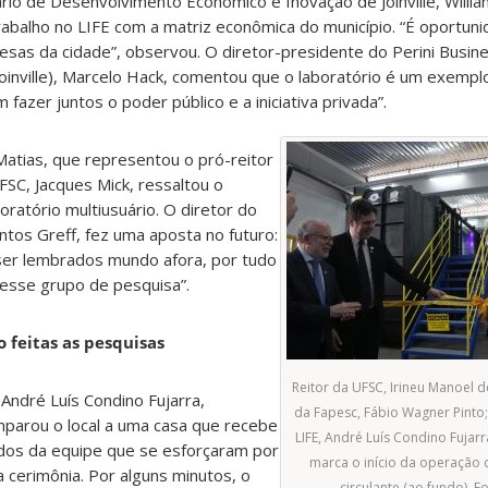
ário de Desenvolvimento Econômico e Inovação de Joinville, Willi
abalho no LIFE com a matriz econômica do município. “É oportuni
sas da cidade”, observou. O diretor-presidente do Perini Busin
oinville), Marcelo Hack, comentou que o laboratório é um exempl
fazer juntos o poder público e a iniciativa privada”.
atias, que representou o pró-reitor
SC, Jacques Mick, ressaltou o
oratório multiusuário. O diretor do
ntos Greff, fez uma aposta no futuro:
 ser lembrados mundo afora, por tudo
 esse grupo de pesquisa”.
o feitas as pesquisas
Reitor da UFSC, Irineu Manoel d
 André Luís Condino Fujarra,
da Fapesc, Fábio Wagner Pinto
mparou o local a uma casa que recebe
LIFE, André Luís Condino Fujarr
odos da equipe que se esforçaram por
marca o início da operação 
 cerimônia. Por alguns minutos, o
circulante (ao fundo). F