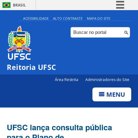
BRASIL
Simplifique!
ACESSIBILIDADE
ALTO CONTRASTE
MAPA DO SITE
Comunica BR
Participe
Acesso à informação
Legislação
Reitoria UFSC
Canais
Área Restrita
Administradores do Site
MENU
UFSC lança consulta pública
para o Plano de