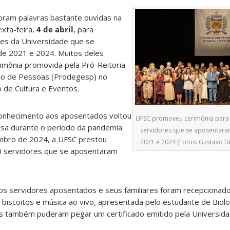
oram palavras bastante ouvidas na
exta-feira,
4 de abril
, para
es da Universidade que se
de 2021 e 2024. Muitos deles
imônia promovida pela Pró-Reitoria
ão de Pessoas (Prodegesp) no
 de Cultura e Eventos.
econhecimento aos aposentados voltou
UFSC promoveu cerimônia para
usa durante o período da pandemia
servidores que se aposentara
mbro de 2024, a UFSC prestou
2021 e 2024 (Fotos: Gustavo 
 servidores que se aposentaram
, os servidores aposentados e seus familiares foram recepcionado
 biscoitos e música ao vivo, apresentada pelo estudante de Biol
os também puderam pegar um certificado emitido pela Universida