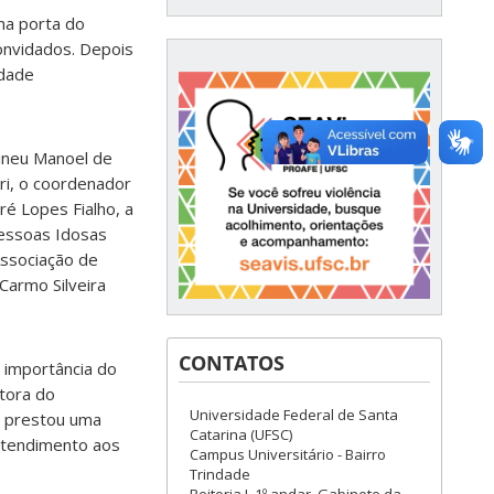
 na porta do
onvidados. Depois
idade
ineu Manoel de
ri, o coordenador
é Lopes Fialho, a
essoas Idosas
Associação de
Carmo Silveira
CONTATOS
 importância do
etora do
Universidade Federal de Santa
, prestou uma
Catarina (UFSC)
atendimento aos
Campus Universitário - Bairro
Trindade