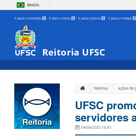
BRASIL
Ir para o conteúdo
1
Ir para o menu
2
Ir para a busca
3
Ir para o rodapé
4
Reitoria UFSC
Notícias
ações de 
UFSC promo
servidores 
04/04/2025 16:30