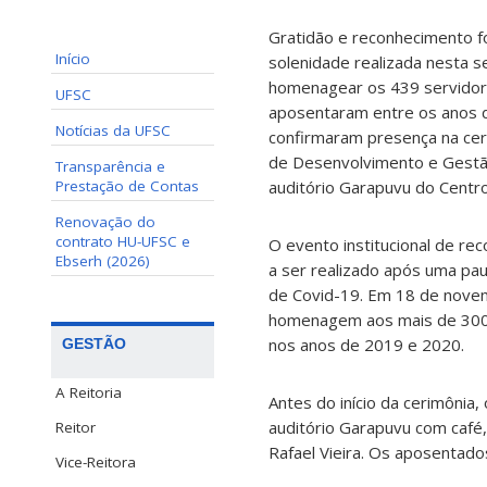
Gratidão e reconhecimento f
Início
solenidade realizada nesta s
homenagear os 439 servidor
UFSC
aposentaram entre os anos 
Notícias da UFSC
confirmaram presença na cer
de Desenvolvimento e Gest
Transparência e
Prestação de Contas
auditório Garapuvu do Centro
Renovação do
contrato HU-UFSC e
O evento institucional de r
Ebserh (2026)
a ser realizado após uma pa
de Covid-19. Em 18 de nove
homenagem aos mais de 300
nos anos de 2019 e 2020.
GESTÃO
A Reitoria
Antes do início da cerimônia
auditório Garapuvu com café,
Reitor
Rafael Vieira. Os aposentad
Vice-Reitora