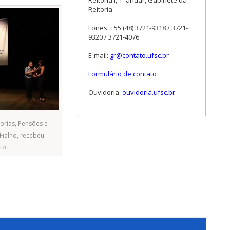
Reitoria I, 1º andar, Gabinete da
Reitoria
Fones: +55 (48) 3721-9318 / 3721-
9320 / 3721-4076
E-mail:
gr@contato.ufsc.br
Formulário de contato
Ouvidoria:
ouvidoria.ufsc.br
rias, Pensões e
Fialho, recebeu
to