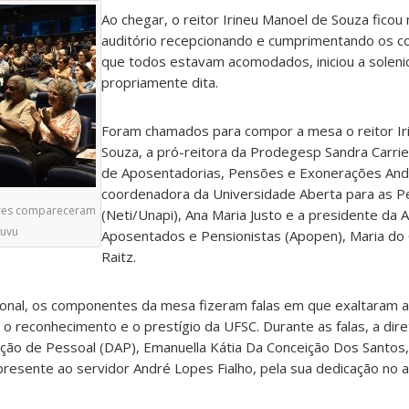
Ao chegar, o reitor Irineu Manoel de Souza ficou
auditório recepcionando e cumprimentando os c
que todos estavam acomodados, iniciou a solen
propriamente dita.
Foram chamados para compor a mesa o reitor Ir
Souza, a pró-reitora da Prodegesp Sandra Carrie
de Aposentadorias, Pensões e Exonerações Andr
coordenadora da Universidade Aberta para as P
ares compareceram
(Neti/Unapi), Ana Maria Justo e a presidente da 
puvu
Aposentados e Pensionistas (Apopen), Maria do 
Raitz.
ional, os componentes da mesa fizeram falas em que exaltaram a
 o reconhecimento e o prestígio da UFSC. Durante as falas, a dir
ão de Pessoal (DAP), Emanuella Kátia Da Conceição Dos Santos
sente ao servidor André Lopes Fialho, pela sua dedicação no 