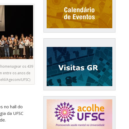
 homenagear os 439
m entre os anos de
Diehl/Agecom/UFSC)
s no hall do
ogia da UFSC
de.