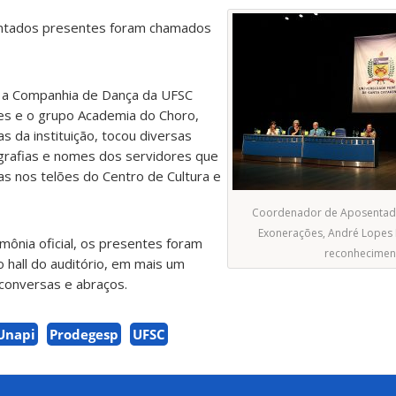
ntados presentes foram chamados
o, a Companhia de Dança da UFSC
es e o grupo Academia do Choro,
s da instituição, tocou diversas
grafias e nomes dos servidores que
s nos telões do Centro de Cultura e
Coordenador de Aposentado
Exonerações, André Lopes 
ônia oficial, os presentes foram
reconhecimen
 hall do auditório, em mais um
conversas e abraços.
Unapi
Prodegesp
UFSC