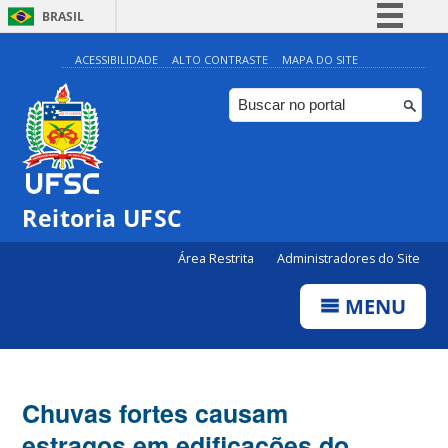
BRASIL
Simplifique!
ACESSIBILIDADE
ALTO CONTRASTE
MAPA DO SITE
Comunica BR
Participe
Acesso à informação
Legislação
Reitoria UFSC
Canais
Área Restrita
Administradores do Site
MENU
Chuvas fortes causam
estragos em edificações do