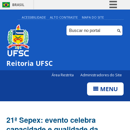
BRASIL
Simplifique!
ACESSIBILIDADE
ALTO CONTRASTE
MAPA DO SITE
Comunica BR
Participe
Acesso à informação
Legislação
Reitoria UFSC
Canais
Área Restrita
Administradores do Site
MENU
21ª Sepex: evento celebra
capacidade e qualidade da