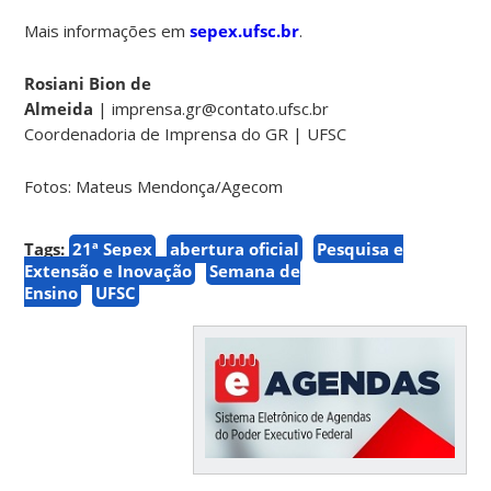
Mais informações em
sepex.ufsc.br
.
Rosiani Bion de
Almeida
|
imprensa.gr@contato.ufsc.br
Coordenadoria de Imprensa do GR | UFSC
Fotos: Mateus Mendonça/Agecom
Tags:
21ª Sepex
abertura oficial
Pesquisa e
Extensão e Inovação
Semana de
Ensino
UFSC